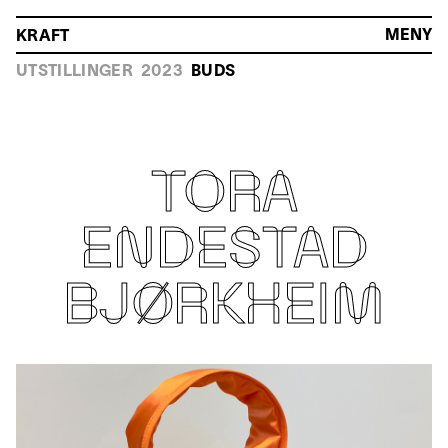
MENY
KRAFT
HOVEDMENY
UTSTILLINGER
2023
BUDS
TORA
ENDESTAD
BJØRKHEIM