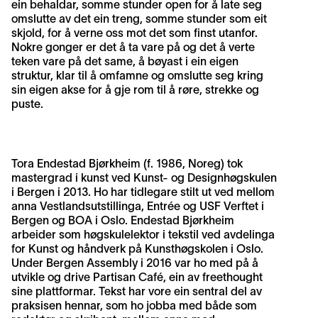
ein behaldar, somme stunder open for å late seg
omslutte av det ein treng, somme stunder som eit
skjold, for å verne oss mot det som finst utanfor.
Nokre gonger er det å ta vare på og det å verte
teken vare på det same, å bøyast i ein eigen
struktur, klar til å omfamne og omslutte seg kring
sin eigen akse for å gje rom til å røre, strekke og
puste.
Tora Endestad Bjørkheim (f. 1986, Noreg) tok
mastergrad i kunst ved Kunst- og Designhøgskulen
i Bergen i 2013. Ho har tidlegare stilt ut ved mellom
anna Vestlandsutstillinga, Entrée og USF Verftet i
Bergen og BOA i Oslo. Endestad Bjørkheim
arbeider som høgskulelektor i tekstil ved avdelinga
for Kunst og håndverk på Kunsthøgskolen i Oslo.
Under Bergen Assembly i 2016 var ho med på å
utvikle og drive Partisan Café, ein av freethought
sine plattformar. Tekst har vore ein sentral del av
praksisen hennar, som ho jobba med både som