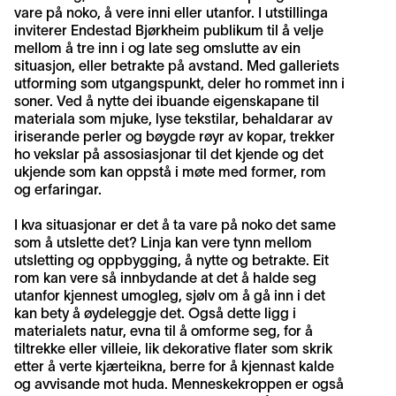
vare på noko, å vere inni eller utanfor. I utstillinga
inviterer Endestad Bjørkheim publikum til å velje
mellom å tre inn i og late seg omslutte av ein
situasjon, eller betrakte på avstand. Med galleriets
utforming som utgangspunkt, deler ho rommet inn i
soner. Ved å nytte dei ibuande eigenskapane til
materiala som mjuke, lyse tekstilar, behaldarar av
iriserande perler og bøygde røyr av kopar, trekker
ho vekslar på assosiasjonar til det kjende og det
ukjende som kan oppstå i møte med former, rom
og erfaringar.
I kva situasjonar er det å ta vare på noko det same
som å utslette det? Linja kan vere tynn mellom
utsletting og oppbygging, å nytte og betrakte. Eit
rom kan vere så innbydande at det å halde seg
utanfor kjennest umogleg, sjølv om å gå inn i det
kan bety å øydeleggje det. Også dette ligg i
materialets natur, evna til å omforme seg, for å
tiltrekke eller villeie, lik dekorative flater som skrik
etter å verte kjærteikna, berre for å kjennast kalde
og avvisande mot huda. Menneskekroppen er også