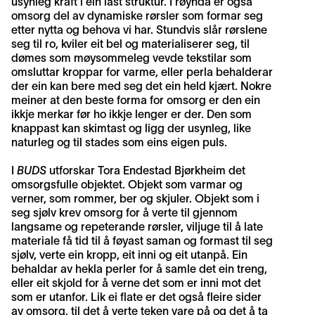
usynleg kraft i ein låst struktur. I røynda er også
omsorg del av dynamiske rørsler som formar seg
etter nytta og behova vi har. Stundvis slår rørslene
seg til ro, kviler eit bel og materialiserer seg, til
dømes som møysommeleg vevde tekstilar som
omsluttar kroppar for varme, eller perla behalderar
der ein kan bere med seg det ein held kjært. Nokre
meiner at den beste forma for omsorg er den ein
ikkje merkar før ho ikkje lenger er der. Den som
knappast kan skimtast og ligg der usynleg, like
naturleg og til stades som eins eigen puls.
I
BUDS
utforskar Tora Endestad Bjørkheim det
omsorgsfulle objektet. Objekt som varmar og
verner, som rommer, ber og skjuler. Objekt som i
seg sjølv krev omsorg for å verte til gjennom
langsame og repeterande rørsler, viljuge til å late
materiale få tid til å føyast saman og formast til seg
sjølv, verte ein kropp, eit inni og eit utanpå. Ein
behaldar av hekla perler for å samle det ein treng,
eller eit skjold for å verne det som er inni mot det
som er utanfor. Lik ei flate er det også fleire sider
av omsorg, til det å verte teken vare på og det å ta